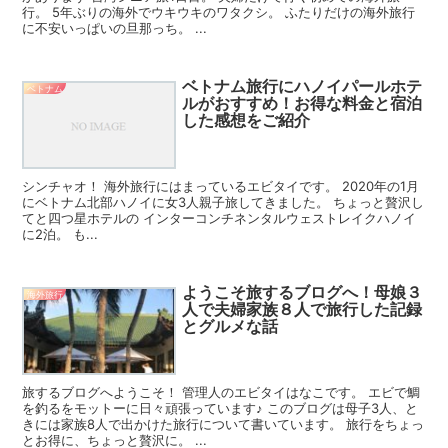
行。 5年ぶりの海外でウキウキのワタクシ。 ふたりだけの海外旅行
に不安いっぱいの旦那っち。 ...
ベトナム旅行にハノイパールホテ
ベトナム
ルがおすすめ！お得な料金と宿泊
した感想をご紹介
シンチャオ！ 海外旅行にはまっているエビタイです。 2020年の1月
にベトナム北部ハノイに女3人親子旅してきました。 ちょっと贅沢し
てと四つ星ホテルの インターコンチネンタルウェストレイクハノイ
に2泊。 も...
ようこそ旅するブログへ！母娘３
海外旅行
人で夫婦家族８人で旅行した記録
とグルメな話
旅するブログへようこそ！ 管理人のエビタイはなこです。 エビで鯛
を釣るをモットーに日々頑張っています♪ このブログは母子3人、と
きには家族8人で出かけた旅行について書いています。 旅行をちょっ
とお得に、ちょっと贅沢に。 ...