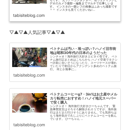
ちです。 元ツアーコンダクター、現ウェディングビ
デオのカメラ撮影～編集までマルチで仕事しいま
す。 インスタの一眼レフの画像はふみっち撮影です
＾＾ インスタも見てくださいね♪...
tabisiteblog.com
▽▲▽▲人気記事▽▲▽▲
ベトナムは汚い・埃っぽい？ハノイ旧市街
地は昭和30年代の日本のようだった
シンチャオ！海外旅行大好きエビタイ母です。 ベト
ナム旅行記まとめはこちらから ハノイ空港でタクシ
ー詐欺に合いそうになったり、スーツケースが壊れ
ていたりで初日からアクシデント多めのベトナム旅
行。 何とか無事に…
tabisiteblog.com
ベトナムコーヒーg7・3in1はお土産やメル
カリ転売におすすめ！ハノイ地元スーパー
で安く購入
シンチャオ！ 海外旅行大好きひーちゃんです。 緊
急事態宣言はそろそろ解除されそうですが、海外旅
行はまだまだ行けそうにありません。でも気持ちは
もう海外気分で久しぶりにベトナムコーヒーを飲ん
でいます。 ひーちゃん …
tabisiteblog.com