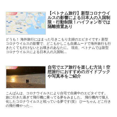
【ベトナム旅行】新型コロナウイ
海外旅行
ルスの影響による日本人の入国制
限・行動制限！ハイフォン市では
隔離措置あり
どうも！ 海外旅行にはまった引きこもり主婦のエビタイです♪ 新型
コロナウイルスの影響で、どこもかしこも自粛ムードで海外旅行も行
きたくても行けないとお嘆きのあなたに。 現在、ベトナムでは新型
コロナウイルスによる日本人の入国制...
自宅でエア旅行を楽しむ方法！空
海外旅行
想旅行におすすめのガイドブック
や写真本をご紹介
こんばんは、コロナウイルスにより自宅で自粛中のエビタイです。
旅に行きた過ぎて飛行機に乗ってる夢をみました。 飛行機内で擬人
化したコロナウイルスと戦っている夢です(笑） ひーちゃん どこ行き
の飛行機やった...