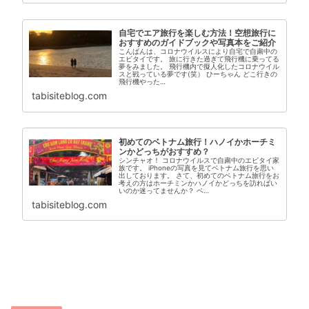
自宅でエア旅行を楽しむ方法！空想旅行に
おすすめのガイドブックや写真本をご紹介
こんばんは、コロナウイルスにより自宅で自粛中の
エビタイです。 旅に行きた過ぎて飛行機に乗ってる
夢をみました。 飛行機内で擬人化したコロナウイル
スと戦っている夢です(笑） ひーちゃん どこ行きの
飛行機やった…
tabisiteblog.com
初めてのベトナム旅行！ハノイかホーチミ
ンかどっちがおすすめ？
シンチャオ！ コロナウイルスで自粛中のエビタイ家
族です。 iPhoneの写真を見てベトナム旅行を思い
出しております。 さて、初めてのベトナム旅行をお
考えの方はホーチミンかハノイかどっちを訪ればい
いのか迷ってませんか？ ベ…
tabisiteblog.com