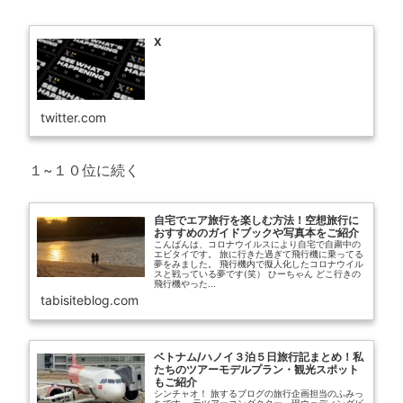
X
twitter.com
１~１０位に続く
自宅でエア旅行を楽しむ方法！空想旅行に
おすすめのガイドブックや写真本をご紹介
こんばんは、コロナウイルスにより自宅で自粛中の
エビタイです。 旅に行きた過ぎて飛行機に乗ってる
夢をみました。 飛行機内で擬人化したコロナウイル
スと戦っている夢です(笑） ひーちゃん どこ行きの
飛行機やった...
tabisiteblog.com
ベトナム/ハノイ３泊５日旅行記まとめ！私
たちのツアーモデルプラン・観光スポット
もご紹介
シンチャオ！ 旅するブログの旅行企画担当のふみっ